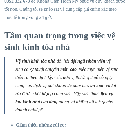
0352 332 673
để Không Gian Hoàn Mỹ phục vụ quý khách được
tốt hơn. Chúng tôi sẽ khảo sát và cung cấp giá chính xác theo
thực tế trong vòng 24 giờ.
Tầm quan trọng trong việc vệ
sinh kính tòa nhà
Vệ sinh kính tòa nhà
đòi hỏi
đội ngũ nhân viên
vệ
sinh có kỹ thuật
chuyên môn cao
, việc thực hiện vệ sinh
diễn ra theo định kỳ. Các đơn vị thường thuê công ty
cung cấp dịch vụ đạt chuẩn để đảm bảo
an toàn
và
tối
ưu
được chất lượng công việc. Vậy việc thuê
dịch vụ
lau
kính nhà
cao tầng
mang lại những lợi ích gì cho
doanh nghiệp?
Giảm thiểu những rủi ro: