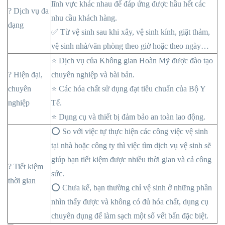
lĩnh vực khác nhau để đáp ứng được hầu hết các
? Dịch vụ đa
nhu cầu khách hàng.
dạng
✅ Từ vệ sinh sau khi xây, vệ sinh kính, giặt thảm,
vệ sinh nhà/văn phòng theo giờ hoặc theo ngày…
⭐ Dịch vụ của Không gian Hoàn Mỹ được đào tạo
? Hiện đại,
chuyên nghiệp và bài bản.
chuyên
⭐ Các hóa chất sử dụng đạt tiêu chuẩn của Bộ Y
nghiệp
Tế.
⭐ Dụng cụ và thiết bị đảm bảo an toàn lao động.
⭕ So với việc tự thực hiện các công việc vệ sinh
tại nhà hoặc công ty thì việc tìm dịch vụ vệ sinh sẽ
giúp bạn tiết kiệm được nhiều thời gian và cả công
? Tiết kiệm
sức.
thời gian
⭕ Chưa kể, bạn thường chỉ vệ sinh ở những phần
nhìn thấy được và không có đủ hóa chất, dụng cụ
chuyên dụng để làm sạch một số vết bẩn đặc biệt.