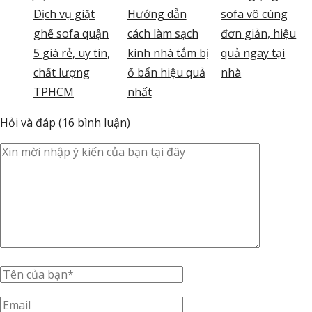
Dịch vụ giặt
Hướng dẫn
sofa vô cùng
ghế sofa quận
cách làm sạch
đơn giản, hiệu
5 giá rẻ, uy tín,
kính nhà tắm bị
quả ngay tại
chất lượng
ố bẩn hiệu quả
nhà
TPHCM
nhất
Hỏi và đáp (16 bình luận)